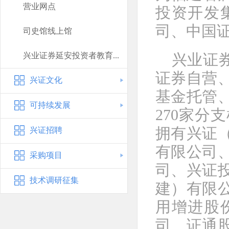
营业网点
投资开发
司、中国
司史馆线上馆
兴业证券延安投资者教育...
兴业证
证券自营
兴证文化
基金托管、
可持续发展
270家
拥有兴证
兴证招聘
有限公司
采购项目
司、兴证
技术调研征集
建）有限
用增进股
司、证通