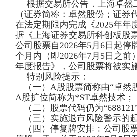
根据交易所公告，上海卓然
（证券简称：
卓然股份
；证券
在法定期限内完成《
2025年年
据《
上海证券交易所科创板股
公司股票
自
2026年5月6日起
个月内（即2026年7月5日之
年度报告
》，公司股票将被实
特别风险提示：
（一）
A股
股票简称
由
“
卓然
A股扩位简称为
*ST
卓然技术
；
（二）股票代码仍为
“
688121
（三）
实施退市风险警示的
（四）停复牌安排：公司股