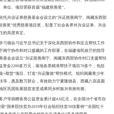
、单位、项目荣获首届“福建慈善奖”。
依托兴业证券慈善基金会设立的“兴证慈善闽宁、闽藏东西部
建慈善奖”优秀慈善项目奖，彰显了社会各界对兴业证券、兴业
任的高度肯定。
学习领会习近平总书记关于深化东西部协作和定点帮扶工作
于闽宁协作和对口援藏的工作部署，在福建省民政厅的指导
慈善基金会设立“兴证慈善闽宁、闽藏东西部协作对口支援帮扶
益资金2200多万元，落地各类精准帮扶子项目70多个，包括
险+期货”项目、打造“兴证隆德”帮扶模式、组织闽藏青少年
扶等，惠及数万群众，有效助力宁夏隆德县、西藏八宿县圆
地区巩固拓展脱贫攻坚成果同乡村振兴有效衔接。
户等捐赠各类公益资金累计超4.6亿元，在全国28个省市自
获“国务院扶贫办2019年社会组织扶贫50佳案例”“全国红十