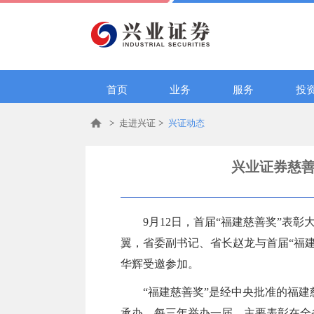
首页
业务
服务
投
>
走进兴证
>
兴证动态
兴业证券慈善
9月12日，首届“福建慈善奖”表
翼，省委副书记、省长赵龙与首届“福
华辉受邀参加。
“福建慈善奖”是经中央批准的福
承办，每三年举办一届，主要表彰在全