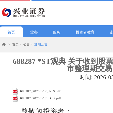
首页
业务
服务
投资者教育
>
首页
>
公告
>
通知公告
688287 *ST观典 关于收
市整理期交易
时间: 2026-0
688287_20260512_J2PS.pdf
688287_20260512_PCIZ.pdf
尊敬的投资者：