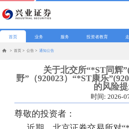
首页
业务
服务
投资者教育
>
首页
>
公告
>
通知公告
关于北交所“*ST同辉”(9
野”（920023）“*ST康乐”(
的风险提
时间: 2026-0
尊敬的投资者：
近期，
北京证券交易所对
“