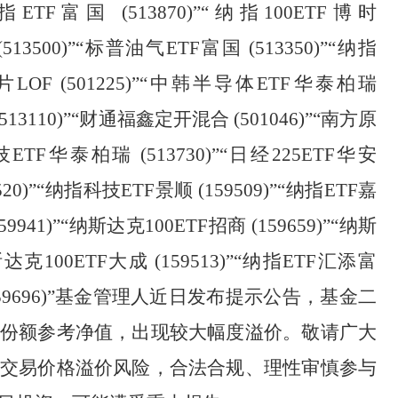
纳指ETF富国 (513870)”“纳指100ETF博时
 (513500)”“标普油气ETF富国 (513350)”“纳指
芯片LOF (501225)”“中韩半导体ETF华泰柏瑞
(513110)”“财通福鑫定开混合 (501046)”“南方原
科技ETF华泰柏瑞 (513730)”“日经225ETF华安
3520)”“纳指科技ETF景顺 (159509)”“纳指ETF嘉
159941)”“纳斯达克100ETF招商 (159659)”“纳斯
斯达克100ETF大成 (159513)”“纳指ETF汇添富
9696)”
基金管理人近日发布提示公告，基金二
份额参考净值，出现较大幅度溢价。敬请广大
交易价格溢价风险，合法合规、理性审慎参与