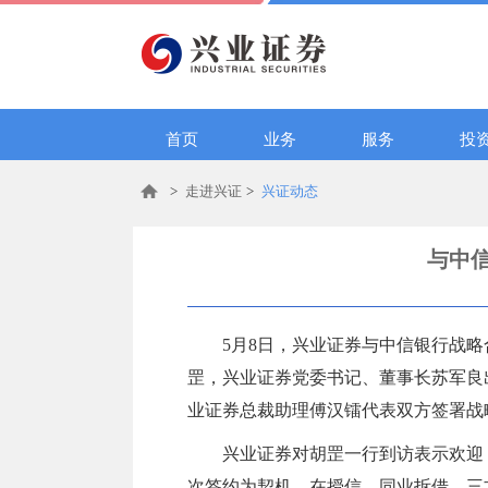
首页
业务
服务
投
>
走进兴证
>
兴证动态
与中
5月8日，兴业证券与中信银行战
罡，兴业证券党委书记、董事长苏军良
业证券总裁助理傅汉镭代表双方签署战
兴业证券对胡罡一行到访表示欢迎
次签约为契机，在授信、同业拆借、三