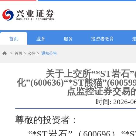
首页
业务
服务
投资者教育
>
首页
>
公告
>
通知公告
关于上交所“*ST岩石”(6
化”(600636)“*ST熊猫”(60059
点监控证券交易
时间: 2026-0
尊敬的投资者：
“*ST岩石”（600696）“*S